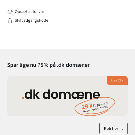
Opsæt autosvar
Skift adgangskode
Spar lige nu 75% på .dk domæner
Køb her